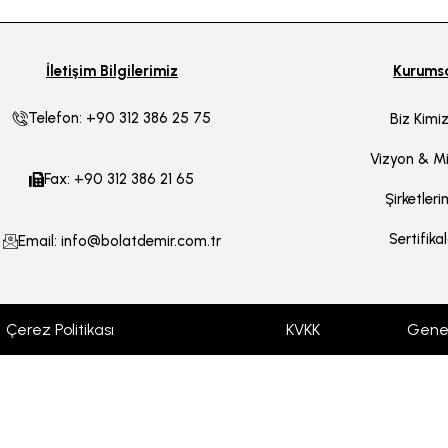
İletişim Bilgilerimiz
Kurums
Telefon: +90 312 386 25 75
Biz Kimiz
Vizyon & M
Fax: +90 312 386 21 65
Şirketleri
Sertifika
Email: info@bolatdemir.com.tr
Çerez Politikası
KVKK
Genel 