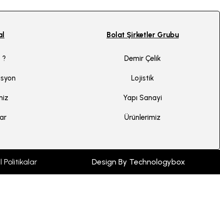
al
Bolat Şirketler Grubu
 ?
Demir Çelik
isyon
Lojistik
miz
Yapı Sanayi
lar
Ürünlerimiz
Politikalar
Design By Technologybox