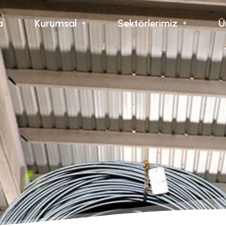
a
Kurumsal
Sektörlerimiz
Ü