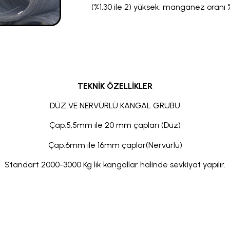
(%1,30 ile 2) yüksek, manganez oranı 
TEKNİK ÖZELLİKLER
DÜZ VE NERVÜRLÜ KANGAL GRUBU
Çap:5,5mm ile 20 mm çapları (Düz)
Çap:6mm ile 16mm çaplar(Nervürlü)
Standart 2000-3000 Kg lık kangallar halinde sevkiyat yapılır.