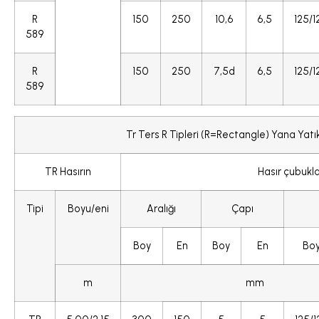
R
150
250
10,6
6,5
125/1
589
R
150
250
7,5d
6,5
125/1
589
Tr Ters R Tipleri (R=Rectangle) Yana Yatı
TR Hasırın
Hasır çubukla
Tipi
Boyu/eni
Aralığı
Çapı
Boy
En
Boy
En
Bo
m
mm