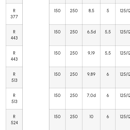
R
150
250
8,5
5
125/1
377
R
150
250
6,5d
5,5
125/1
443
R
150
250
9,19
5,5
125/1
443
R
150
250
9,89
6
125/1
513
R
150
250
7,0d
6
125/1
513
R
150
250
10
6
125/1
524