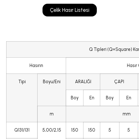
Çelik Hasır Listesi
Q Tipleri (Q=Square) Kar
Hasırın
Hasır
Tipi
Boyu/Eni
ARALIĞI
ÇAPI
Boy
En
Boy
En
m
mm
Q131/131
5,00/2,15
150
150
5
5