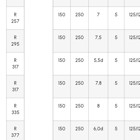
R
150
250
7
5
125/1
257
R
150
250
7,5
5
125/1
295
R
150
250
5,5d
5
125/1
317
R
150
250
7,8
5
125/1
317
R
150
250
8
5
125/1
335
R
150
250
6,0d
5
125/1
377