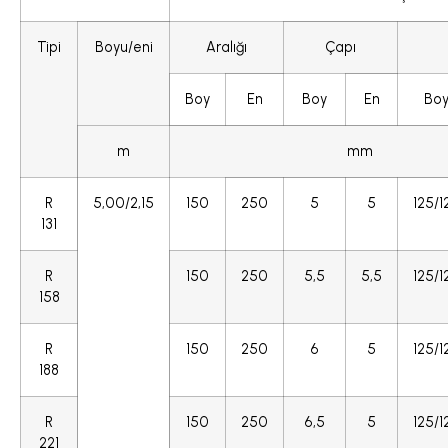
Tipi
Boyu/eni
Aralığı
Çapı
Boy
En
Boy
En
Bo
m
mm
R
5,00/2,15
150
250
5
5
125/1
131
R
150
250
5,5
5,5
125/1
158
R
150
250
6
5
125/1
188
R
150
250
6,5
5
125/1
221