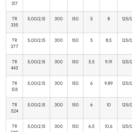
317
TR
5,00/2,15
300
150
5
8
125/1
335
TR
5,00/2,15
300
150
5
8,5
125/1
377
TR
5,00/2,15
300
150
5,5
9,19
125/1
443
TR
5,00/2,15
300
150
6
9,89
125/1
513
TR
5,00/2,15
300
150
6
10
125/1
524
TR
5,00/2,15
300
150
6,5
10,6
125/1